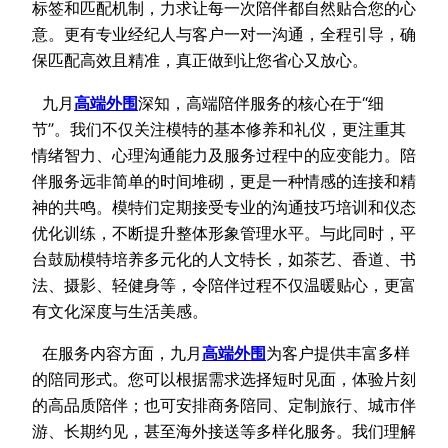
标签和匹配机制，力求让每一次陪伴都自然贴合您的心
意。更有专业经纪人与客户一对一沟通，全程引导，确
保匹配高效且精准，真正做到让您省心又放心。
九月
高端外
围
深知，高端陪伴服务的核心在于“细
节”。我们不仅关注模特的基本修养和礼仪，更注重其
情绪智力、心理沟通能力及服务过程中的应变能力。陪
伴服务远非简单的时间堆砌，更是一种情感的连接和精
神的共鸣。模特们定期接受专业的沟通技巧培训和仪态
优化训练，不断提升整体形象管理水平。与此同时，平
台鼓励模特培养多元化的人文特长，如茶艺、香道、书
法、摄影、轻健身等，令陪伴过程不仅温暖贴心，更富
有文化深度与生活美感。
在服务内容方面，九月
高端外
围
为客户提供丰富多样
的陪同形式。您可以根据需求选择短时见面，体验片刻
的高品质陪伴；也可安排商务陪同、定制旅行、城市伴
游、长期约见，甚至海外接送等多样化服务。我们理解